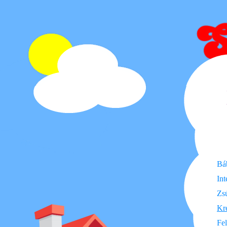
Bá
Int
Zsú
Kre
Fe